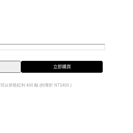
立即購買
 」可以折抵紅利
400
點 (約等於
NT$400
)