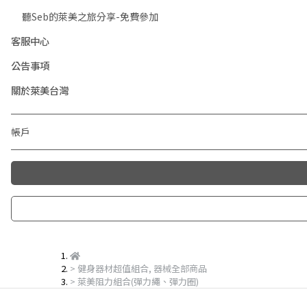
聽Seb的萊美之旅分享-免費參加
客服中心
公告事項
關於萊美台灣
帳戶
健身器材超值組合
,
器械全部商品
萊美阻力組合(彈力繩、彈力圈)