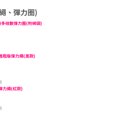
繩、彈力圈)
S 萊美多磅數彈力圈(附網袋)
 萊美進階版彈力繩(黑款)
現
萊美彈力繩(紅款)
現