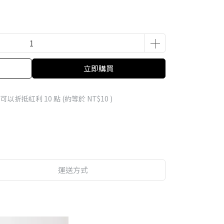
立即購買
 」可以折抵紅利
10
點 (約等於
NT$10
)
運送方式